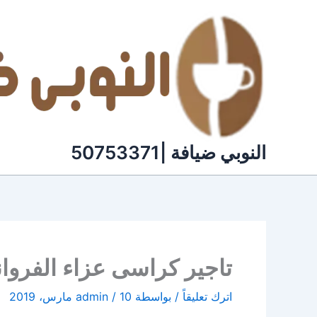
خطي
لى
لمحتوى
النوبي ضيافة |50753371
تاجير كراسى عزاء الفروانية | 55929221 | النو
اترك تعليقاً
/ بواسطة
10 مارس، 2019
/
admin