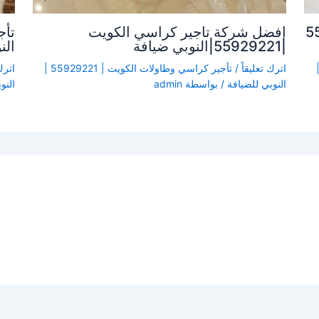
5592922
افضل شركة تاجير كراسي الكويت
|55929221|النوبي ضيافة
الن
كويت | 55929221 |
اترك تعليقاً
/
تأجير كراسي وطاولات الكويت | 55929221 |
اترك
النوبي للضيافة
/ بواسطة
admin
النو