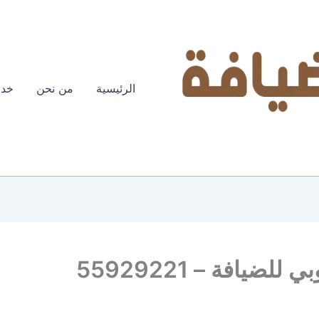
الرئيسية
من نحن
خدم
ضيافة – 55929221