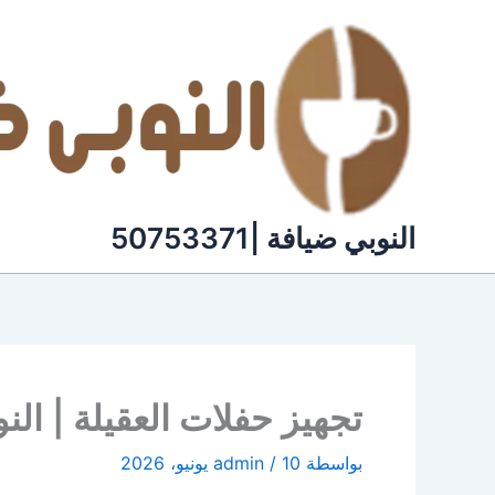
خطي
لى
لمحتوى
النوبي ضيافة |50753371
تجهيز حفلات العقيلة | النوبي لل
بواسطة
10 يونيو، 2026
/
admin