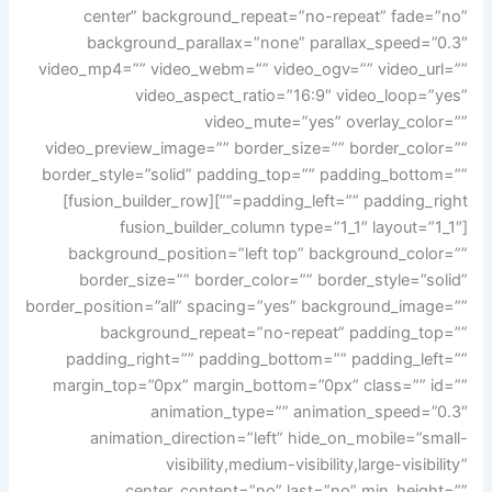
center” background_repeat=”no-repeat” fade=”no”
background_parallax=”none” parallax_speed=”0.3″
video_mp4=”” video_webm=”” video_ogv=”” video_url=””
video_aspect_ratio=”16:9″ video_loop=”yes”
video_mute=”yes” overlay_color=””
video_preview_image=”” border_size=”” border_color=””
border_style=”solid” padding_top=”” padding_bottom=””
padding_left=”” padding_right=””][fusion_builder_row]
[fusion_builder_column type=”1_1″ layout=”1_1″
background_position=”left top” background_color=””
border_size=”” border_color=”” border_style=”solid”
border_position=”all” spacing=”yes” background_image=””
background_repeat=”no-repeat” padding_top=””
padding_right=”” padding_bottom=”” padding_left=””
margin_top=”0px” margin_bottom=”0px” class=”” id=””
animation_type=”” animation_speed=”0.3″
animation_direction=”left” hide_on_mobile=”small-
visibility,medium-visibility,large-visibility”
center_content=”no” last=”no” min_height=””