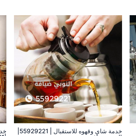
خدمة شاي وقهوه للاستقبال | 55929221|
خدم