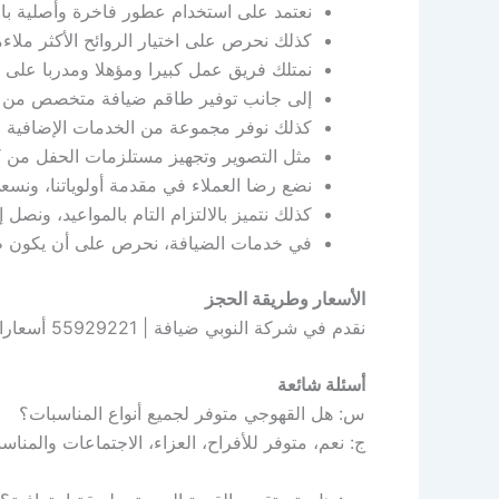
نعتمد على استخدام عطور فاخرة وأصلية بالكا
كذلك نحرص على اختيار الروائح الأكثر ملاء
نمتلك فريق عمل كبيرا ومؤهلا ومدربا على ت
إلى جانب توفير طاقم ضيافة متخصص من ال
كذلك نوفر مجموعة من الخدمات الإضافية ال
مثل التصوير وتجهيز مستلزمات الحفل من ك
نضع رضا العملاء في مقدمة أولوياتنا، ونس
كذلك نتميز بالالتزام التام بالمواعيد، ونصل
في خدمات الضيافة، نحرص على أن يكون طا
الأسعار وطريقة الحجز
نقدم في شركة النوبي ضيافة | 55929221 أسعارا مناسبة للجميع مع الحفاظ على جودة عالية تجعل خدماتنا ذات قيمة حقيقية يصعب منافستها.
أسئلة شائعة
س: هل القهوجي متوفر لجميع أنواع المناسبات؟
ج: نعم، متوفر للأفراح، العزاء، الاجتماعات والمناس