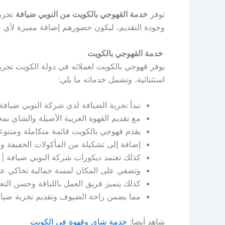
توفر
خدمة القهوجي بالكويت من النوبي ضيافة
تجربة
وجودة التقديم، ليكون حضورهم إضافة مميزة لأي م
خدمة القهوجي بالكويت
يوفر قهوجي بالكويت لعملائه في دولة الكويت تجر
استثنائية، وتشمل خدماته ما يلي:
تبدأ تجربة الضيافة لدى شركة النوبي ضيافة | 55929221 باستقبال الضيوف بأسلوب يفيض بالترحاب و
مع تقديم القهوة العربية الأصيلة والشاي بم
يقدم قهوجي بالكويت قائمة متكاملة ومتنوع
إضافة إلى تشكيلة من المأكولات الخفيفة و
كذلك تعتمد ديكورات شركة النوبي ضيافة | 55929221 على قطع تراثية مختارة بعناية تعكس أصالة الثقافة العربية.
وتضفي على المكان لمسة جمالية تحاكي عبق 
كذلك يتميز فريق العمل باللباقة وحسن التعا
مما يضمن راحة الضيوف وتقديم تجربة ضيا
شاهد أيضا:
خدمة شاي وقهوة في الكويت