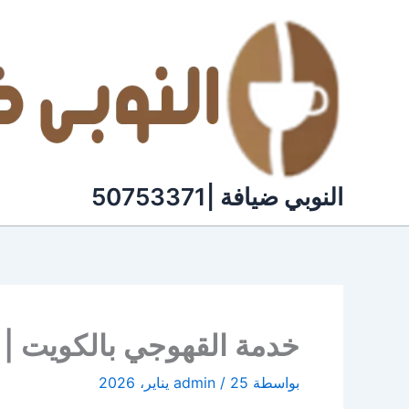
خطي
لى
لمحتوى
النوبي ضيافة |50753371
خدمة القهوجي بالكويت | النوبي
بواسطة
25 يناير، 2026
/
admin