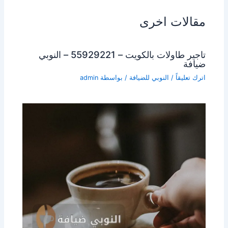
مقالات اخرى
تاجير طاولات بالكويت – 55929221 – النوبي
ضيافة
اترك تعليقاً
/
النوبي للضيافة
/ بواسطة
admin