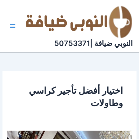
خطي
لى
لمحتوى
النوبي ضيافة |50753371
اختيار أفضل تأجير كراسي
وطاولات
ايجار