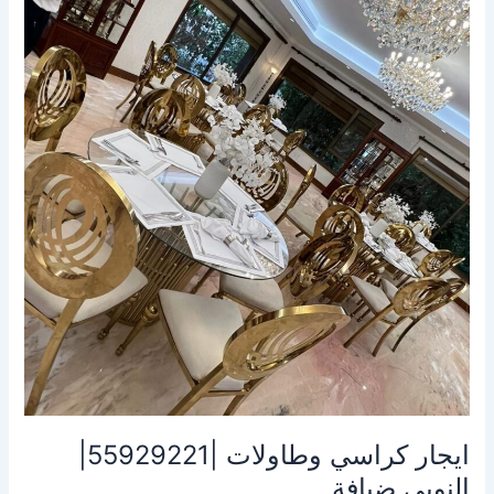
كراسي
وطاولات
|55929221|
النوبي
ضيافة
ايجار كراسي وطاولات |55929221|
النوبي ضيافة