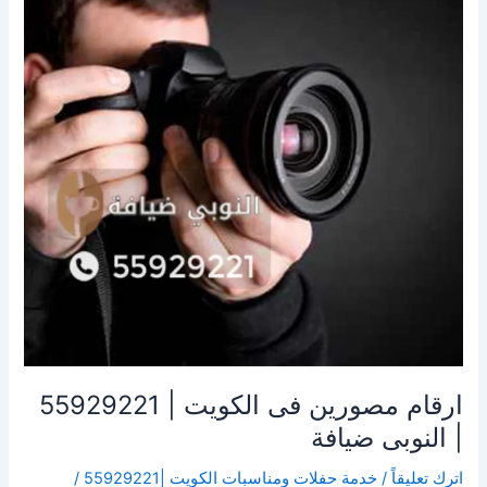
الكويت
|
55929221
|
النوبى
ضيافة
ارقام مصورين فى الكويت | 55929221
| النوبى ضيافة
اترك تعليقاً
/
خدمة حفلات ومناسبات الكويت |55929221
/