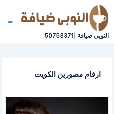
خطي
لى
لمحتوى
النوبي ضيافة |50753371
ارقام مصورين الكويت
ارقام
مصورين
فى