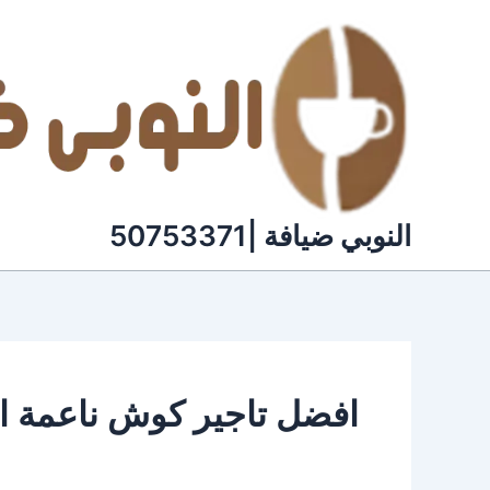
خطي
لى
لمحتوى
النوبي ضيافة |50753371
افضل تاجير كوش ناعمة ا