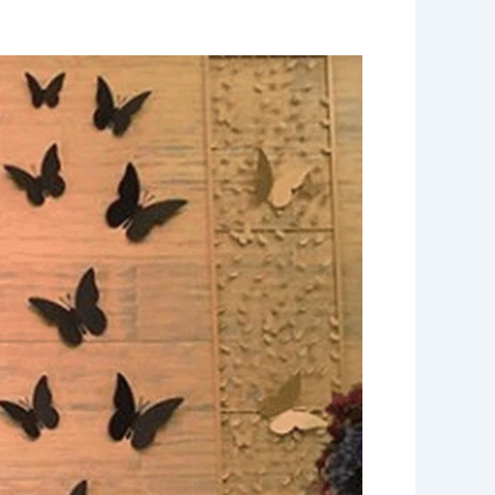
تاجير
كوش
ناعمة
الكويت
|
النوبي
ضيافة
|55929221