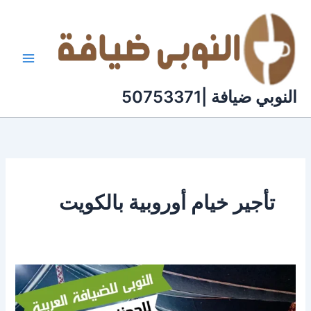
خطي
لى
لمحتوى
النوبي ضيافة |50753371
تأجير خيام أوروبية بالكويت
تأجير
خيام
بالكويت