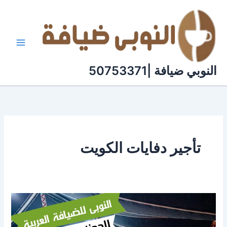
خطي
لى
لمحتوى
النوبي ضيافة |50753371
تأجير دفايات الكويت
تاجير
دفايات
في