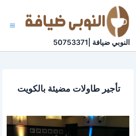
خطي
لى
لمحتوى
النوبي ضيافة |50753371
تأجير طاولات مضيئة بالكويت
تاجير
طاولات
مضيئة