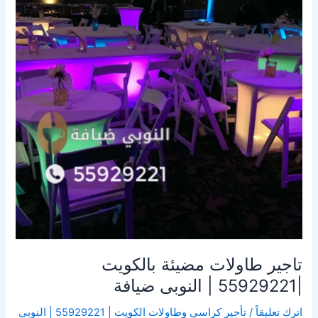
بالكويت
|55929221
|
النوبى
ضيافة
تاجير طاولات مضيئة بالكويت
|55929221 | النوبى ضيافة
اترك تعليقاً
/
تأجير كراسي وطاولات الكويت | 55929221 | النوبي