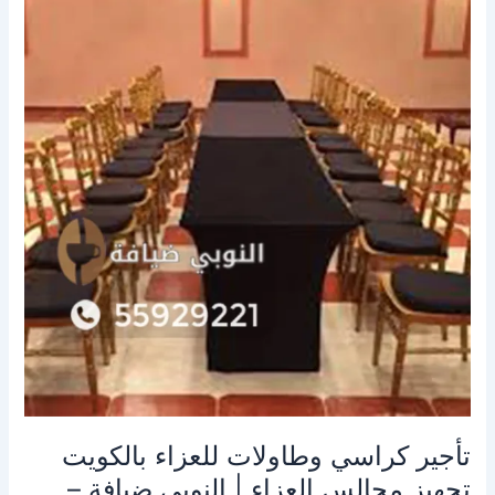
كراسي
وطاولات
للعزاء
بالكويت
تجهيز
مجالس
العزاء
|
النوبي
ضيافة
–
55929221
تأجير كراسي وطاولات للعزاء بالكويت
تجهيز مجالس العزاء | النوبي ضيافة –