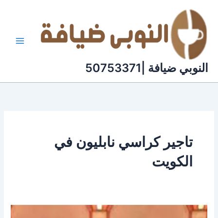
خطي
لى
لمحتوى
النوبي ضيافة |50753371
تاجير كراسي نابليون في
الكويت
تأجير