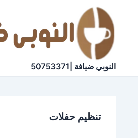
خطي
لى
لمحتوى
النوبي ضيافة |50753371
تنظيم حفلات