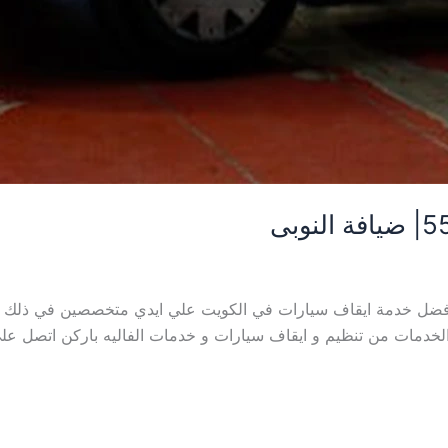
| 55929221| ضيافة النوبى افضل خدمة ايقاف سيارات في الكويت علي ايدي متخصصي