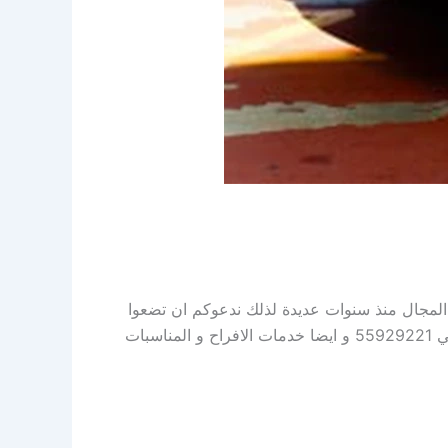
ن في ذلك المجال منذ سنوات عديدة لذلك ندعوكم ان تضعوا
ثقتكم فينا وسوف تجدوا مايسركم في تقديم كافة الخدمات من تنظيم و ايقاف سيارات و خدمات الفاليه باركن اتصل علي 55929221 و ايضا خدمات الافراح و المناسبات