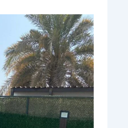
تنظيم
حفلات
تخرج
|
55929221
|
النوبى
ضيافة