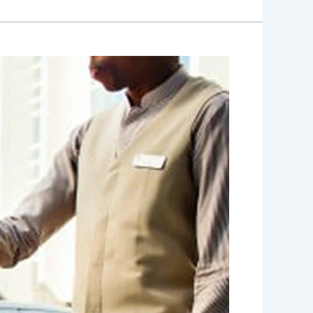
خدمة
باركن
الكويت
|
55929221|
ضيافة
النوبى