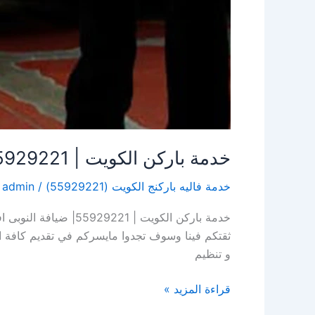
خدمة باركن الكويت | 55929221| ضيافة النوبى
خدمة فاليه باركنج الكويت (55929221)
/
admin
خدمة باركن الكويت 
و تنظيم
قراءة المزيد »