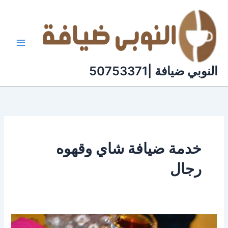
خطي
لى
لمحتوى
النوبي ضيافة |50753371
خدمة ضيافة شاي وقهوه
رجال
خدمة