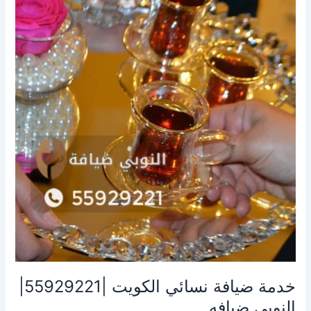
ضيافة
نسائي
الكويت
|55929221|
النوبى
ضيافه
خدمة ضيافة نسائي الكويت |55929221|
النوبى ضيافه