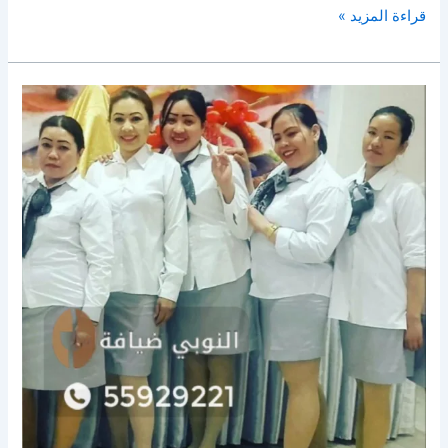
قراءة المزيد »
خدمة
فلبينيات
للاستقبال
الجهراء
|55929221|
النوبي
ضيافة