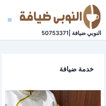
خطي
لى
لمحتوى
النوبي ضيافة |50753371
خدمة ضيافة
خدمة
ضيافه
فلبينيات