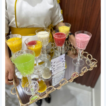
فى
الكويت
|55929221|
النوبي
ضيافة