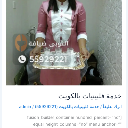
خدمة فلبينيات بالكويت
اترك تعليقاً
/
خدمة فلبينيات بالكويت (55929221)
/
admin
[fusion_builder_container hundred_percent=”no”
equal_height_columns=”no” menu_anchor=””