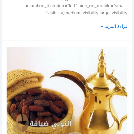
animation_direction=”left” hide_on_mobile=”small-
visibility,medium-visibility,large-visibility”
قراءة المزيد »
أرقام
خدمات
ضيافة
الكويت |55929221|
النوبي
ضيافة