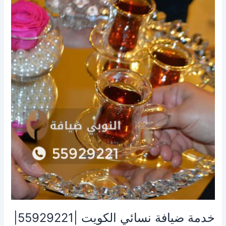
خدمة
ضيافة
نسائي
الكويت
|55929221|
النوبى
ضيافه
خدمة ضيافة نسائي الكويت |55929221|