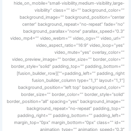
hide_on_mobile=”small-visibility,medium-visibility,large-
visibility” class=”” id=”” background_color=””
background_image=”” background_position=”center
center” background_repeat=”no-repeat” fade=”no”
background_parallax=”none” parallax_speed=”0.3″
video_mp4=”” video_webm=”” video_ogv=”” video_url=””
video_aspect_ratio=”16:9″ video_loop=”yes”
video_mute=”yes” overlay_color=””
video_preview_image=”” border_size=”” border_color=””
border_style=”solid” padding_top=”” padding_bottom=””
padding_left=”” padding_right=””][fusion_builder_row]
[fusion_builder_column type=”1_1″ layout=”1_1″
background_position=”left top” background_color=””
border_size=”” border_color=”” border_style=”solid”
border_position=”all” spacing=”yes” background_image=””
background_repeat=”no-repeat” padding_top=””
padding_right=”” padding_bottom=”” padding_left=””
margin_top=”0px” margin_bottom=”0px” class=”” id=””
animation_type=”” animation_speed=”0.3″