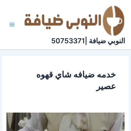
خطي
لى
لمحتوى
النوبي ضيافة |50753371
خدمه ضيافه شاي قهوه
عصير
عاملات
ضيافة
الكويت