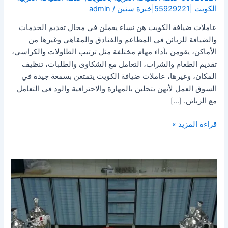
الكويت |55929221|خبرة سنين
/
admin
عاملات ضيافة الكويت هن نساء يعملن في مجال تقديم الخدمات
والضيافة للزبائن في المطاعم والفنادق والمقاهي وغيرها من
الأماكن، يقومن بأداء مهام مختلفة مثل ترتيب الطاولات والكراسي،
تقديم الطعام والشراب، التعامل مع الشكاوى والطلبات، تنظيف
المكان، وغيرها، عاملات ضيافة الكويت يتمتعن بسمعة جيدة في
السوق العمل لأنهن يتحلين بالمهارة والاحترافية والود في التعامل
مع الزبائن. […]
قراءة المزيد »
خدمة
ضيافة
شاي
وقهوة
|
55929221|