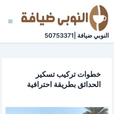
خطي
لى
لمحتوى
النوبي ضيافة |50753371
خطوات تركيب تسكير
الحدائق بطريقة احترافية
تسكير