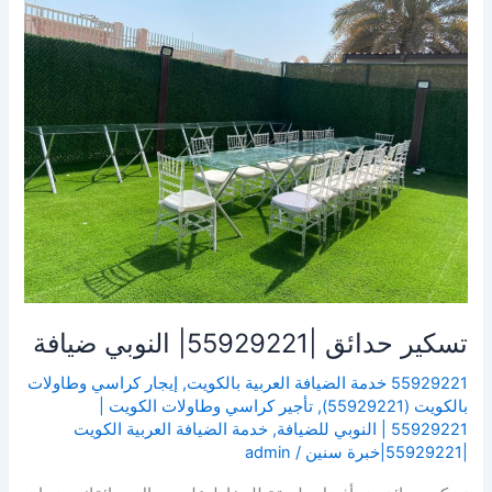
حدائق
|55929221|
النوبي
ضيافة
تسكير حدائق |55929221| النوبي ضيافة
55929221 خدمة الضيافة العربية بالكويت
,
إيجار كراسي وطاولات
بالكويت (55929221)
,
تأجير كراسي وطاولات الكويت |
55929221 | النوبي للضيافة
,
خدمة الضيافة العربية الكويت
|55929221|خبرة سنين
/
admin