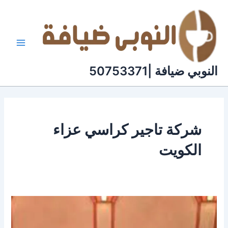
خطي
لى
لمحتوى
النوبي ضيافة |50753371
شركة تاجير كراسي عزاء
الكويت
تاجير
كراسي
عزاء