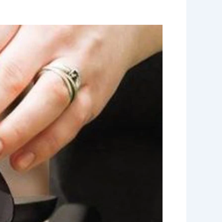
خدمة
شاي
وقهوه
كويتيات
|55929221|
خبرة
أعوام