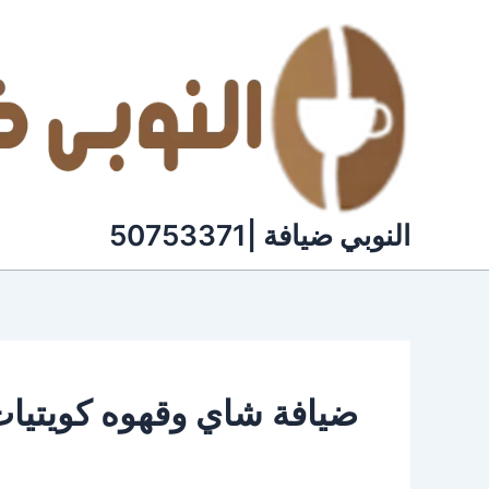
خطي
لى
لمحتوى
النوبي ضيافة |50753371
ضيافة شاي وقهوه كويتيا