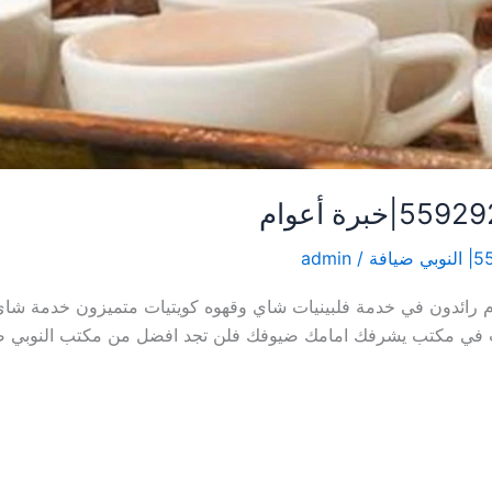
admin
/
وه كويتيات |55929221|خبرة أعوام رائدون في خدمة فلبينيات شاي وقهوه كويتيات مت
ث في مكتب يشرفك امامك ضيوفك فلن تجد افضل من مكتب النوبي ض