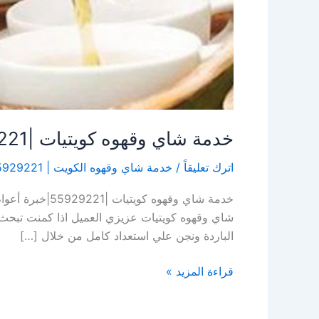
خدمة شاي وقهوه كويتيات |55929221|خبرة أعوام
اترك تعليقاً
/
خدمة شاي وقهوه الكويت | 55929221| النوبي ضيافة
خدمة شاي وقه
شاي وقهوه كويتيات عزيزي العميل اذا كمنت تبح
الباردة ونجن علي استعداد كامل من خلال […]
قراءة المزيد »