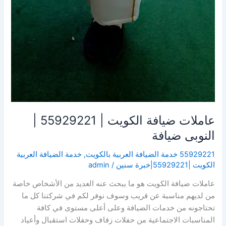
عاملات ضيافة الكويت | 55929221 |
النوبى ضيافة
55929221 خدمة الضيافة العربية بالكويت
,
خدمة الضيافة العربية
الكويت |55929221|خبرة سنين
/
admin
عاملات ضيافة الكويت هو ما يبحث عنه العديد من الأشخاص خاصة
من لديهم مناسبة عن قريب وسوف نوفر لكم في شركتنا كل ما
تحتاجونه من خدمات الضيافة وعلى أعلى مستوى في كافة
المناسبات الاجتماعية من حفلات زفاف وحفلات استقبال وأعياد