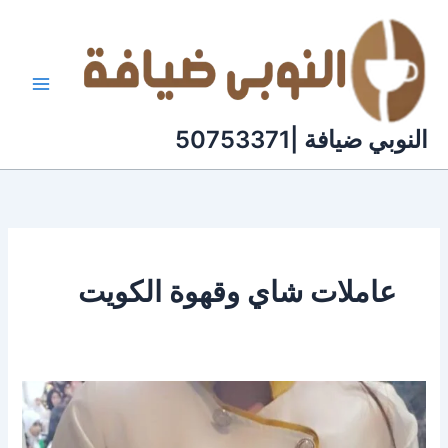
خطي
لى
لمحتوى
النوبي ضيافة |50753371
عاملات شاي وقهوة الكويت
عاملات
ضيافة
الكويت