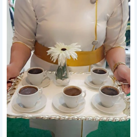
|
55929221
|
النوبى
ضيافة