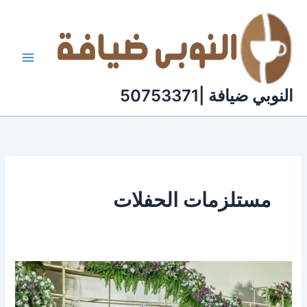
خطي
لى
لمحتوى
النوبي ضيافة |50753371
مستلزمات الحفلات
مكاتب
افراح
حولى