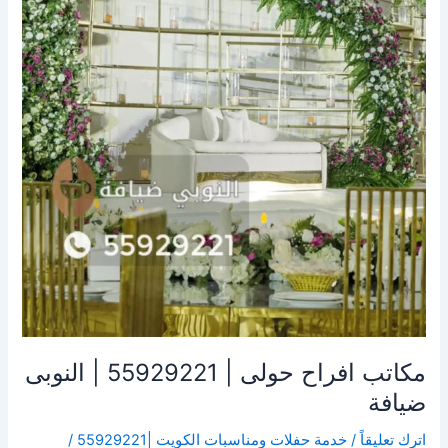
|
55929221
|
النوبى
ضيافة
مكاتب افراح حولى | 55929221 | النوبى
ضيافة
اترك تعليقاً
/
خدمة حفلات ومناسبات الكويت |55929221
/